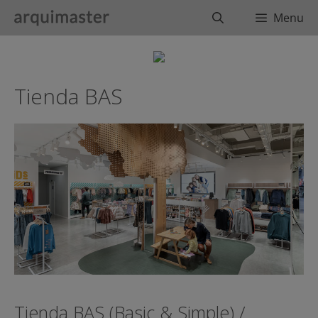
Saltar
Buscar
Menu
al
contenido
Tienda BAS
Tienda BAS (Basic & Simple) /