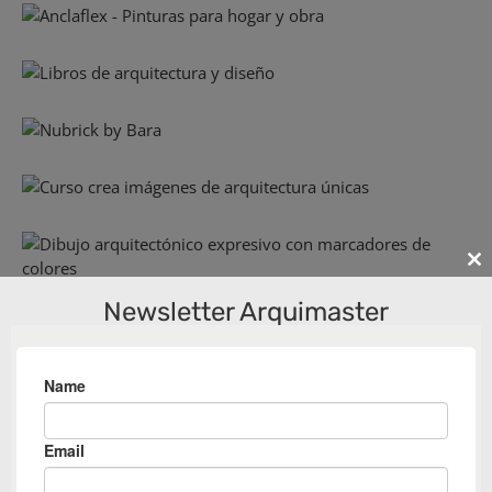
Cl
th
Newsletter Arquimaster
m