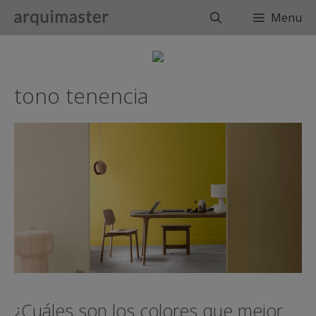
Saltar
Buscar
Menu
al
contenido
tono tenencia
¿Cuáles son los colores que mejor