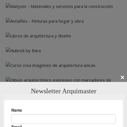
Cl
th
Newsletter Arquimaster
m