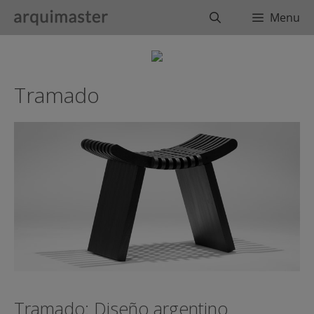
Saltar
Buscar
Menu
al
contenido
Tramado
Tramado: Diseño argentino