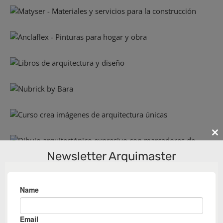
Cl
th
Newsletter Arquimaster
m