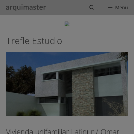
Saltar
Buscar
Menu
al
contenido
Trefle Estudio
Vivienda unifamiliar Lafinur / Omar