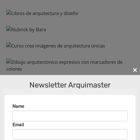
Cl
th
Newsletter Arquimaster
m