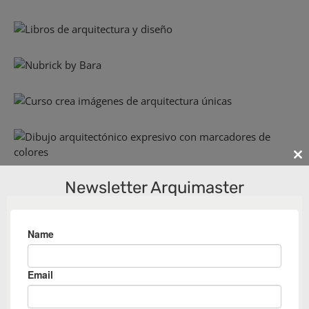
Cl
th
Newsletter Arquimaster
m