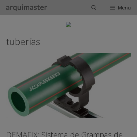
Saltar
Buscar
Menu
al
contenido
tuberías
DEMAFIX: Sistema de Grampas de