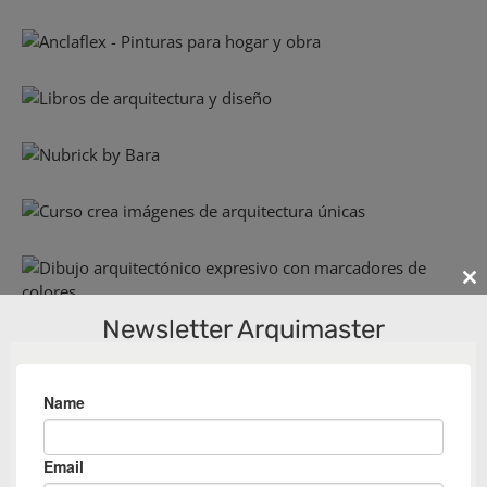
Cl
th
Newsletter Arquimaster
m