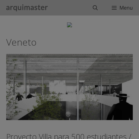
Saltar
Buscar
Menu
al
contenido
Veneto
Proyecto Villa para 500 estudiantes /