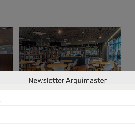
Newsletter Arquimaster
Oficinas Barry-
Callebaut México /
Work+