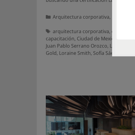
buscando una certificación LEED Oro…
Categorías
Arquitectura corporativa
,
Proyecto
Etiquetas
arquitectura corporativa
,
centro de
capacitación
,
Ciudad de Mexico
,
Deloit
Juan Pablo Serrano Orozco
,
LEED
,
LEED
Gold
,
Loraine Smith
,
Sofía Sáenz
,
Work