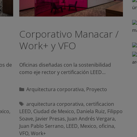
Corporativo Manacar /
Work+ y VFO
tos de
Oficinas diseñadas con la sostenibilidad
como eje rector y certificación LEED…
Categorías
Arquitectura corporativa
,
Proyecto
Etiquetas
arquitectura corporativa
,
certificacion
xico
,
LEED
,
Ciudad de Mexico
,
Daniela Ruiz
,
Filippo
Soave
,
Javier Presas
,
Juan Andrés Vergara
,
Juan Pablo Serrano
,
LEED
,
Mexico
,
oficina
,
VFO
,
Work+