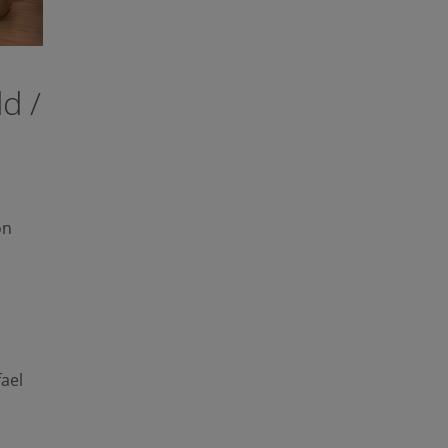
d /
ón
ael