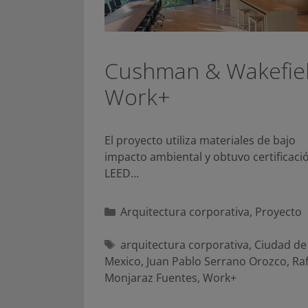
Cushman & Wakefiel
Work+
El proyecto utiliza materiales de bajo
impacto ambiental y obtuvo certificaci
LEED…
Categorías
Arquitectura corporativa
,
Proyecto
Etiquetas
arquitectura corporativa
,
Ciudad de
Mexico
,
Juan Pablo Serrano Orozco
,
Raf
Monjaraz Fuentes
,
Work+