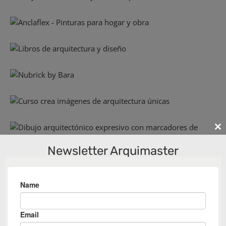
Cl
th
Newsletter Arquimaster
m