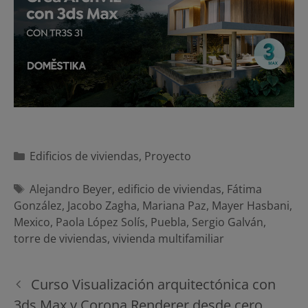
Categorías
Edificios de viviendas
,
Proyecto
Etiquetas
Alejandro Beyer
,
edificio de viviendas
,
Fátima
González
,
Jacobo Zagha
,
Mariana Paz
,
Mayer Hasbani
,
Mexico
,
Paola López Solís
,
Puebla
,
Sergio Galván
,
torre de viviendas
,
vivienda multifamiliar
Navegación
Curso Visualización arquitectónica con
de
3ds Max y Corona Renderer desde cero