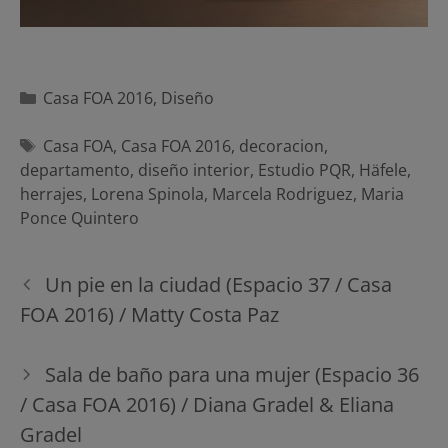
Categorías
Casa FOA 2016
,
Diseño
Etiquetas
Casa FOA
,
Casa FOA 2016
,
decoracion
,
departamento
,
diseño interior
,
Estudio PQR
,
Häfele
,
herrajes
,
Lorena Spinola
,
Marcela Rodriguez
,
Maria
Ponce Quintero
Navegación
Un pie en la ciudad (Espacio 37 / Casa
de
FOA 2016) / Matty Costa Paz
entradas
Sala de baño para una mujer (Espacio 36
/ Casa FOA 2016) / Diana Gradel & Eliana
Gradel