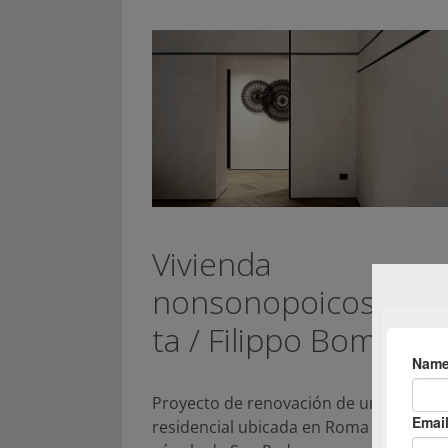
Vivienda
nonsonopoicosìcam
ta / Filippo Bombace
Proyecto de renovación de una propie
residencial ubicada en Roma a pasos de