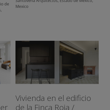
Santoveña Arquitectos
,
Estado de Mexico
,
ño de
Mexico
s
,
Vivienda en el edificio
ler
de la Finca Roja /