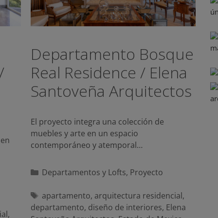
Departamento Bosque
/
Real Residence / Elena
Santoveña Arquitectos
El proyecto integra una colección de
muebles y arte en un espacio
 en
contemporáneo y atemporal…
Categorías
Departamentos y Lofts
,
Proyecto
Etiquetas
apartamento
,
arquitectura residencial
,
departamento
,
diseño de interiores
,
Elena
ial
,