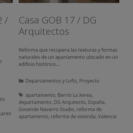
 /
Casa GOB 17 / DG
Arquitectos
Reforma que recupera las texturas y formas
naturales de un apartamento ubicado en un
o
edificio histórico…
…
Categorías
Departamentos y Lofts
,
Proyecto
Etiquetas
apartamento
,
Barrio La Xerea
,
to
departamento
,
DG Arquitecto
,
España
,
Gosende Navarro Studio
,
reforma de
Karen
apartamento
,
reforma de vivienda
,
Valencia