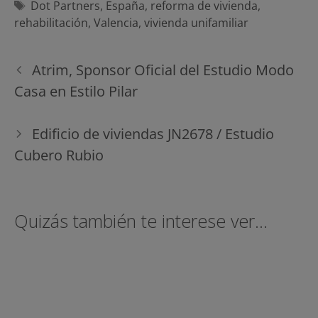
Etiquetas
Dot Partners
,
España
,
reforma de vivienda
,
rehabilitación
,
Valencia
,
vivienda unifamiliar
Navegación
Atrim, Sponsor Oficial del Estudio Modo
de
Casa en Estilo Pilar
entradas
Edificio de viviendas JN2678 / Estudio
Cubero Rubio
Quizás también te interese ver...