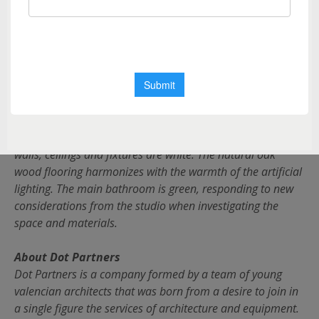
entryway to the house, and the bedrooms in the rear of the
house, illuminated and ventilated by the interior courtyard.
This distribution reflects the intention to organize the
rooms with as few elements as possible in order to achieve
longer sight lines. The line of light that extends from the
hallway attempts to accentuate this effect.
The interior space seeks to create a relaxed atmosphere in
order to make the house a tranquil and restful place. The
walls, ceilings and fixtures are white. The natural oak
wood flooring harmonizes with the warmth of the artificial
lighting. The main bathroom is green, responding to new
considerations from the studio when investigating the
space and materials.
About Dot Partners
Dot Partners is a company formed by a team of young
valencian architects that was born from a desire to join in
a single figure the services of architecture and equipment.