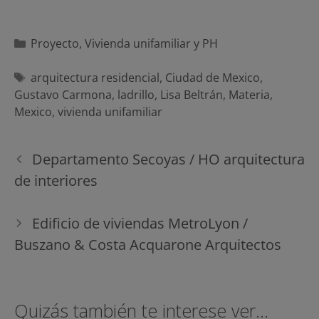
Categorías
Proyecto
,
Vivienda unifamiliar y PH
Etiquetas
arquitectura residencial
,
Ciudad de Mexico
,
Gustavo Carmona
,
ladrillo
,
Lisa Beltrán
,
Materia
,
Mexico
,
vivienda unifamiliar
Navegación
Departamento Secoyas / HO arquitectura
de
de interiores
entradas
Edificio de viviendas MetroLyon /
Buszano & Costa Acquarone Arquitectos
Quizás también te interese ver...