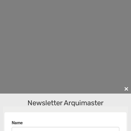
Cl
th
Newsletter Arquimaster
m