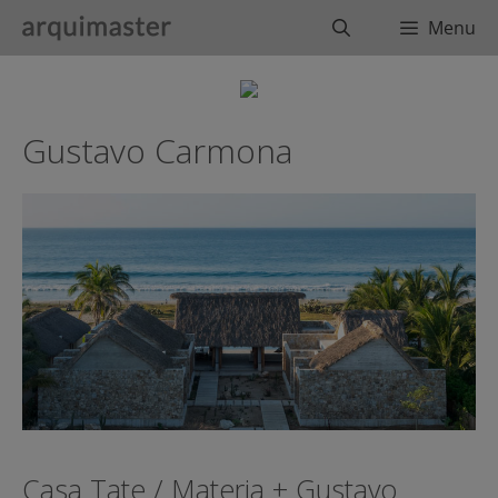
Saltar
Buscar
Menu
al
contenido
Gustavo Carmona
Casa Tate / Materia + Gustavo