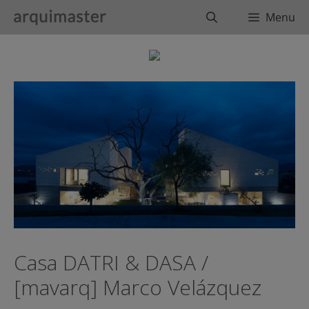
Saltar
Buscar
Menu
al
contenido
Casa DATRI & DASA /
[mavarq] Marco Velázquez