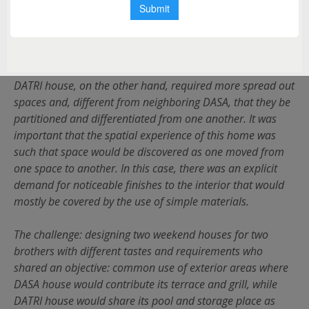
accessible and communicated from every other space in
the home. The materials used were to be minimal and
simple, thus the use of steel, concrete and glass were
predominant.
DATRI house, on the other hand, required more spread out
spaces and, different from neighboring DASA, that they be
partitioned and differentiated from one another. It was
important that the spatial experience of this home was
such that space would be discovered as one moved from
one space to another. In this case, there was an explicit
demand for noticeable finishes to the interior that would
mostly be covered by the use of simple materials.
The challenge: designing two weekend houses for two
brothers with different tastes and requirements who
shared an objective: common use of exterior areas where
DASA house would contribute its terrace and grill, while
DATRI house would share its pool and storage place as