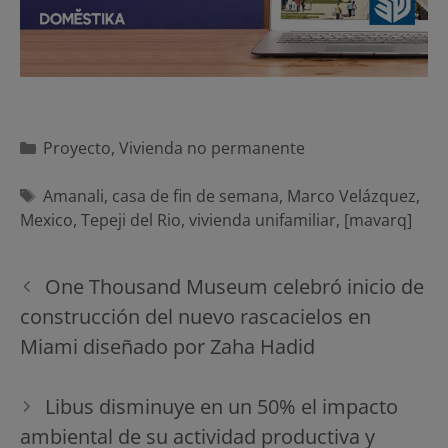
Categorías
Proyecto
,
Vivienda no permanente
Etiquetas
Amanali
,
casa de fin de semana
,
Marco Velázquez
,
Mexico
,
Tepeji del Rio
,
vivienda unifamiliar
,
[mavarq]
Navegación
One Thousand Museum celebró inicio de
de
construcción del nuevo rascacielos en
entradas
Miami diseñado por Zaha Hadid
Libus disminuye en un 50% el impacto
ambiental de su actividad productiva y