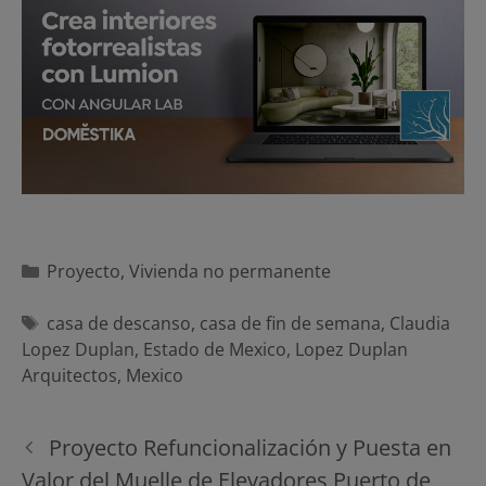
Categorías
Proyecto
,
Vivienda no permanente
Etiquetas
casa de descanso
,
casa de fin de semana
,
Claudia
Lopez Duplan
,
Estado de Mexico
,
Lopez Duplan
Arquitectos
,
Mexico
Navegación
Proyecto Refuncionalización y Puesta en
de
Valor del Muelle de Elevadores Puerto de