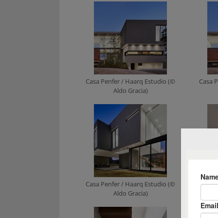
Casa Penfer / Haarq Estudio (©
Casa P
Aldo Gracia)
Casa Penfer / Haarq Estudio (©
Casa P
Aldo Gracia)