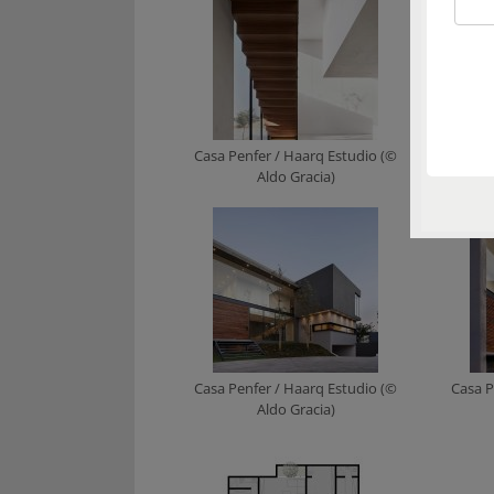
Casa Penfer / Haarq Estudio (©
Casa P
Aldo Gracia)
Casa Penfer / Haarq Estudio (©
Casa P
Aldo Gracia)