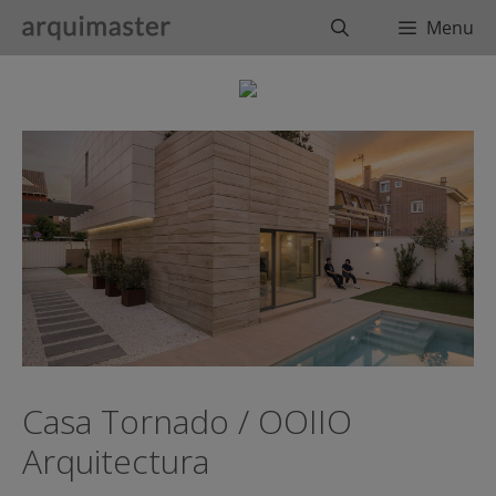
Saltar
Buscar
Menu
al
contenido
Casa Tornado / OOIIO
Arquitectura