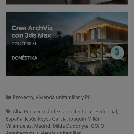
Categorías
Proyecto
,
Vivienda unifamiliar y PH
Etiquetas
Alba Peña Fernández
,
arquitectura residencial
,
España
,
Jesús Reyes García
,
Joaquín Millán
Villamuelas
,
Madrid
,
Milda Dudonyte
,
OOIIO
Arquitectura
,
vivienda unifamiliar