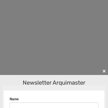
Cl
th
Newsletter Arquimaster
m