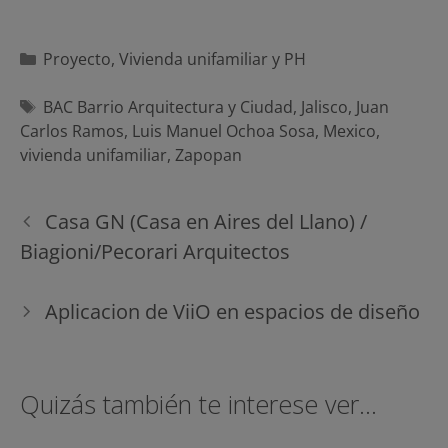
Categorías
Proyecto
,
Vivienda unifamiliar y PH
Etiquetas
BAC Barrio Arquitectura y Ciudad
,
Jalisco
,
Juan
Carlos Ramos
,
Luis Manuel Ochoa Sosa
,
Mexico
,
vivienda unifamiliar
,
Zapopan
Navegación
Casa GN (Casa en Aires del Llano) /
de
Biagioni/Pecorari Arquitectos
entradas
Aplicacion de ViiO en espacios de diseño
Quizás también te interese ver...