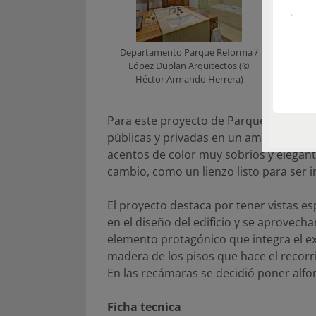
Departamento Parque Reforma /
López Duplan Arquitectos (©
Héctor Armando Herrera)
Para este proyecto de Parque Reforma
públicas y privadas en un ambiente res
acentos de color muy sobrios y elegant
cambio, como un lienzo listo para ser i
El proyecto destaca por tener vistas e
en el diseño del edificio y se aprovec
elemento protagónico que integra el ext
madera de los pisos que hace el recorr
En las recámaras se decidió poner alf
Ficha tecnica