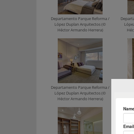
Departamento Parque Reforma /
Depart
López Duplan Arquitectos (©
López
Héctor Armando Herrera)
Héc
Departamento Parque Reforma /
Depart
López Duplan Arquitectos (©
López
Héctor Armando Herrera)
Héc