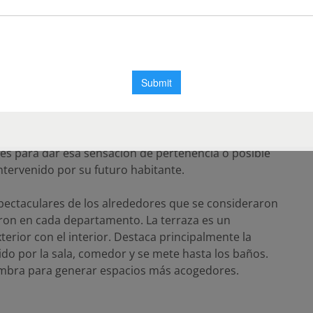
 trabajamos sobre un programa básico de áreas
idencial. Se decidió generar un ambiente neutro con
es para dar esa sensación de pertenencia o posible
ntervenido por su futuro habitante.
spectaculares de los alrededores que se consideraron
haron en cada departamento. La terraza es un
erior con el interior. Destaca principalmente la
ido por la sala, comedor y se mete hasta los baños.
ombra para generar espacios más acogedores.