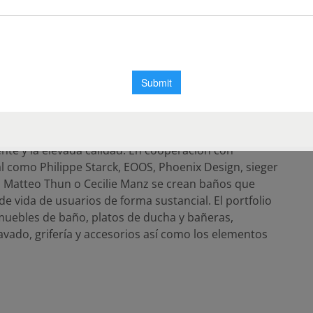
uente de luz adicional y logran que el espacio
emás, se encargan de almacenar todos los productos
luminosos y son lo más completo en el baño.
ño 1817 en Hornberg en el centro de la Selva Negra,
 punteros en todo el mundo de baños de diseño. La
íses y se caracteriza por la innovación en el diseño
igente y la elevada calidad. En cooperación con
 como Philippe Starck, EOOS, Phoenix Design, sieger
er, Matteo Thun o Cecilie Manz se crean baños que
e vida de usuarios de forma sustancial. El portfolio
 muebles de baño, platos de ducha y bañeras,
avado, grifería y accesorios así como los elementos