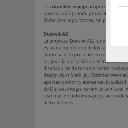
Los
muebles espejo
proporcionan una f
parezca más grande y más abierto. Ad
de belleza importantes, sin parecer vo
Duravit AG
La empresa Duravit AG, fundada en el a
es actualmente uno de los fabricantes
empresa está presente en más de 130 pa
original, la aplicación de técnica intel
diseñadores de renombre internacional
design, Kurt Merki Jr., Christian Wern
aportan confort y aumentan la calidad d
de Duravit integra cerámica sanitaria,
sistemas de hidromasaje y asiento de l
de bastidores.