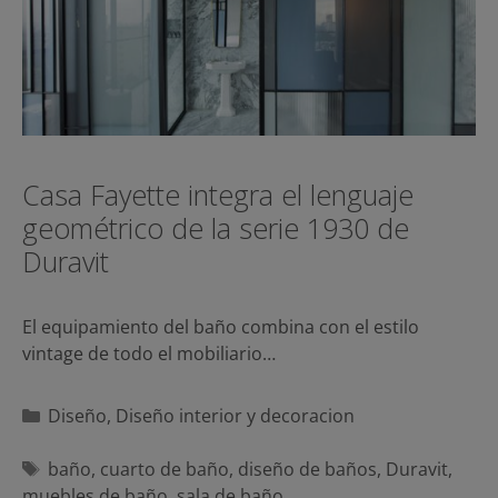
Casa Fayette integra el lenguaje
geométrico de la serie 1930 de
Duravit
El equipamiento del baño combina con el estilo
vintage de todo el mobiliario…
Categorías
Diseño
,
Diseño interior y decoracion
Etiquetas
baño
,
cuarto de baño
,
diseño de baños
,
Duravit
,
muebles de baño
,
sala de baño