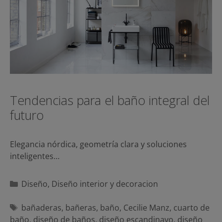
Tendencias para el baño integral del
futuro
Elegancia nórdica, geometría clara y soluciones
inteligentes…
Categorías
Diseño
,
Diseño interior y decoracion
Etiquetas
bañaderas
,
bañeras
,
baño
,
Cecilie Manz
,
cuarto de
baño
,
diseño de baños
,
diseño escandinavo
,
diseño