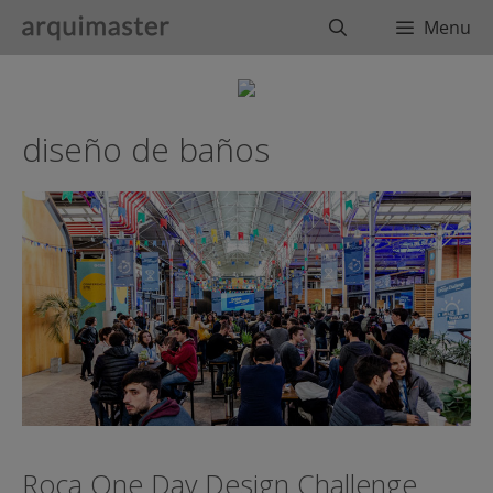
Saltar
Buscar
Menu
al
contenido
diseño de baños
Roca One Day Design Challenge