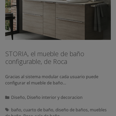
STORIA, el mueble de baño
configurable, de Roca
Gracias al sistema modular cada usuario puede
configurar el mueble de baño…
Categorías
Diseño
,
Diseño interior y decoracion
Etiquetas
baño
,
cuarto de baño
,
diseño de baños
,
muebles
de baño
,
Roca
,
sala de baño