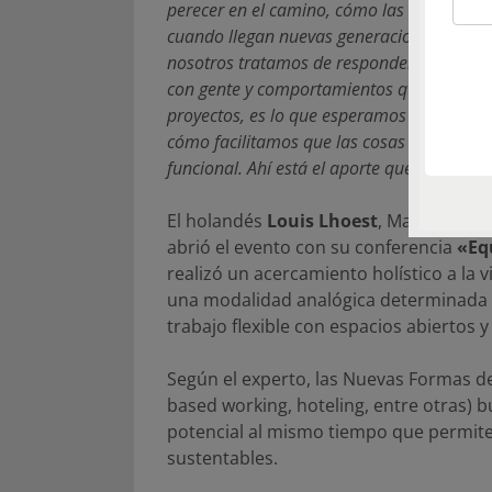
perecer en el camino, cómo las organizaci
cuando llegan nuevas generaciones al mun
nosotros tratamos de responder desde nues
con gente y comportamientos que con diseñ
proyectos, es lo que esperamos de la gent
cómo facilitamos que las cosas pasen dentro
funcional. Ahí está el aporte que podemo
El holandés
Louis Lhoest
, Managing Pa
abrió el evento con su conferencia
«Eq
realizó un acercamiento holístico a la vi
una modalidad analógica determinada po
trabajo flexible con espacios abiertos 
Según el experto, las Nuevas Formas de 
based working, hoteling, entre otras) 
potencial al mismo tiempo que permiten
sustentables.