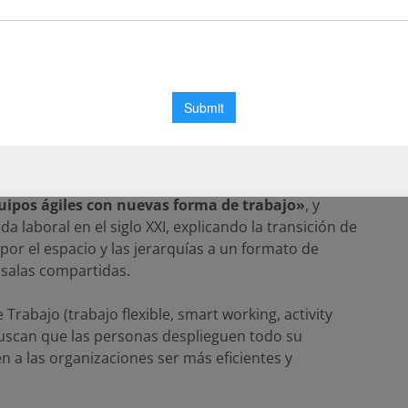
ones deben entender la disrupción de la tecnología
do del trabajo, cómo manejarse, son interrogantes que
tro lugar y que, en definitiva, tiene mucho más que ver
o y arquitectura. Es de lo que se alimentan nuestros
e, lo que queremos que suceda en los espacios laborales y
 de las oficinas. Eso excede el tema de lo estético o lo
s hacer desde Contract Workplaces»
.
rtner Veldhoen + Company International, fue quien
uipos ágiles con nuevas forma de trabajo»
, y
da laboral en el siglo XXI, explicando la transición de
r el espacio y las jerarquías a un formato de
y salas compartidas.
Trabajo (trabajo flexible, smart working, activity
buscan que las personas desplieguen todo su
 a las organizaciones ser más eficientes y