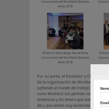
convocante de Worktech Buenos
convoc
Aires 2018
El futuro del trabajo fue el tema
El futu
convocante de Worktech Buenos
convoc
Aires 2018
Por su parte, el fundador y CEO de Co
de la organización de Worktech LATAM,
sufriendo el mundo del trabajo nos requier
como Worktech nos permite compartir no s
tendencias y los drivers que están gatilla
día y que vienen muy acelerados. Cómo ha