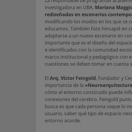
La responsable de programas académico
investigadora en UBA,
Mariana Maggi
rediseñadas en escenarios contemp
modificando los modos en los que se c
educamos. También hizo hincapié en c
adaptarse a un nuevo escenario en cons
importante que es el diseño del espaci
e identificados con la comunidad escola
marco institucional y pedagógico con e
cuestiones se deben tomar en cuenta se
El
Arq. Víctor Feingold
, Fundador y Ce
importancia de la
«Neuroarquitectura:
cómo el entorno construido puede influ
conexiones del cerebro. Feingold puntua
busca es que cada persona saque lo mej
usuario, saber qué tipo de espacio nece
entorno acorde.