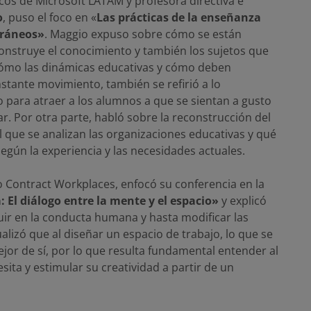
s de Microsoft LATAM y profesora directiva e
o
, puso el foco en «
Las prácticas de la enseñanza
oráneos»
. Maggio expuso sobre cómo se están
onstruye el conocimiento y también los sujetos que
ómo las dinámicas educativas y cómo deben
tante movimiento, también se refirió a lo
o para atraer a los alumnos a que se sientan a gusto
r. Por otra parte, habló sobre la reconstrucción del
l que se analizan las organizaciones educativas y qué
gún la experiencia y las necesidades actuales.
o Contract Workplaces, enfocó su conferencia en la
 El diálogo entre la mente y el espacio»
y explicó
ir en la conducta humana y hasta modificar las
lizó que al diseñar un espacio de trabajo, lo que se
or de sí, por lo que resulta fundamental entender al
sita y estimular su creatividad a partir de un