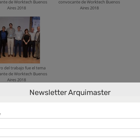
ante de Worktech Buenos
convocante de Worktech Buenos
Aires 2018
Aires 2018
ro del trabajo fue el tema
ante de Worktech Buenos
Aires 2018
Newsletter Arquimaster
ntract Workplaces,
Víctor Feingold
, como responsable
 indicó que
«cada vez más la transformación que está
e estar más actualizados, por lo tanto, traer eventos
ólo con nuestro equipo sino con el mercado, las
ndo todos los cambios que están impactando en el día a
cer para adaptarnos a este cambio positivamente y no