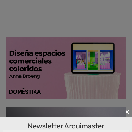
Cl
th
Newsletter Arquimaster
m