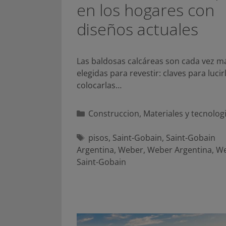
en los hogares con
diseños actuales
Las baldosas calcáreas son cada vez m
elegidas para revestir: claves para lucir
colocarlas…
Categorías
Construccion
,
Materiales y tecnolog
Etiquetas
pisos
,
Saint-Gobain
,
Saint-Gobain
Argentina
,
Weber
,
Weber Argentina
,
We
Saint-Gobain