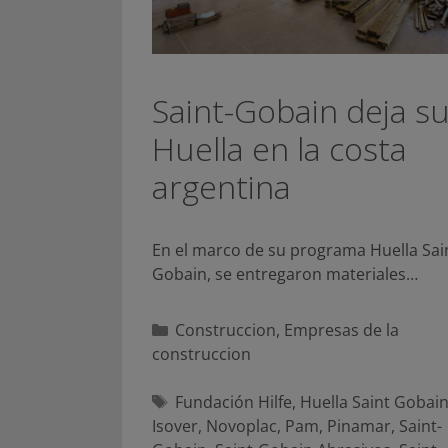
Saint-Gobain deja s
Huella en la costa
argentina
En el marco de su programa Huella Sai
Gobain, se entregaron materiales…
Categorías
Construccion
,
Empresas de la
construccion
Etiquetas
Fundación Hilfe
,
Huella Saint Gobai
Isover
,
Novoplac
,
Pam
,
Pinamar
,
Saint-