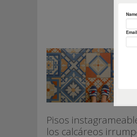
Pisos instagrameabl
los calcáreos irrum