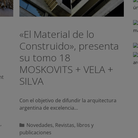
u
«El Material de lo
Construido», presenta
su tomo 18
MOSKOVITS + VELA +
nt
SILVA
Con el objetivo de difundir la arquitectura
argentina de excelencia…
n
,
Categorías
Novedades
,
Revistas, libros y
publicaciones