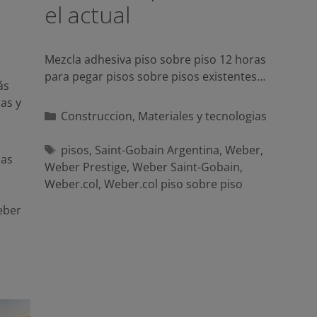
el actual
Mezcla adhesiva piso sobre piso 12 horas
para pegar pisos sobre pisos existentes…
ás
las y
Categorías
Construccion
,
Materiales y tecnologias
Etiquetas
pisos
,
Saint-Gobain Argentina
,
Weber
,
ias
Weber Prestige
,
Weber Saint-Gobain
,
Weber.col
,
Weber.col piso sobre piso
ber