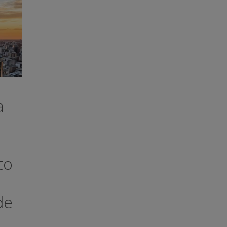
a
to
e
de