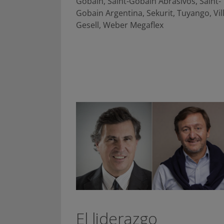
Gobain
,
Saint-Gobain Abrasivos
,
Saint-
Gobain Argentina
,
Sekurit
,
Tuyango
,
Vil
Gesell
,
Weber Megaflex
El liderazgo