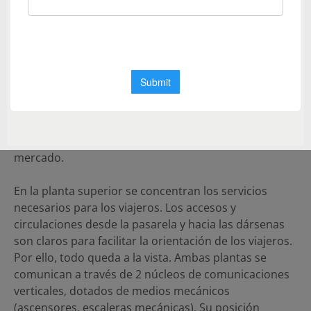
movimientos de entrada y salida, se separan ambos
carriles que conectan de manera independiente con
la Avenida Clara Campoamor.
Por otra parte, las dársenas se han dimensionado
para garantizar la accesibilidad de las personas con
movilidad reducida, teniendo en cuenta las
necesidades de las distintas plataformas integradas
en los autobuses que existen actualmente en el
mercado.
En la planta superior se concentran los servicios
necesarios para los viajeros. Los accesos y
circulaciones desde la pasarela y hacia las dársenas
son claros para facilitar la orientación de los viajeros.
Por ello, todo queda a la vista. Ambas plantas se
comunican a través de 2 núcleos de comunicaciones
verticales, dotados de medios mecánicos
(ascensores, escaleras mecánicas). Su posición