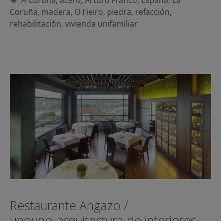
Coruña
,
madera
,
O Fieiro
,
piedra
,
refacción
,
rehabilitación
,
vivienda unifamiliar
Restaurante Angazo /
unouno_arquitectura de interiores