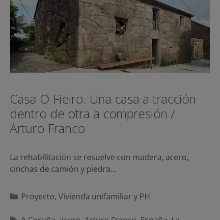
Casa O Fieiro. Una casa a tracción
dentro de otra a compresión /
Arturo Franco
La rehabilitación se resuelve con madera, acero,
cinchas de camión y piedra…
Categorías
Proyecto
,
Vivienda unifamiliar y PH
Etiquetas
A Coruña
,
acero
,
Arturo Franco
,
España
,
La