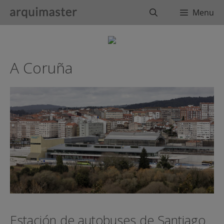
Saltar
Buscar
Menu
al
contenido
A Coruña
Estación de autobuses de Santiago