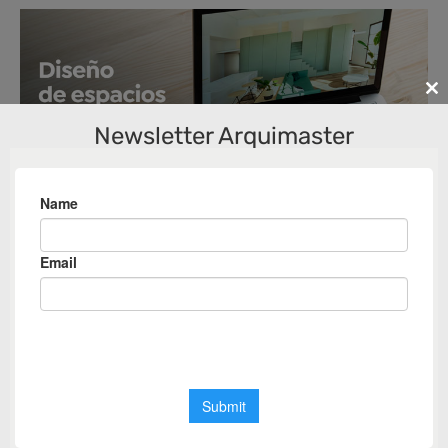
Cl
th
Newsletter Arquimaster
m