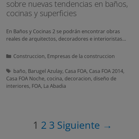
sobre nuevas tendencias en baños,
cocinas y superficies
En Baños y Cocinas 2 se podrán encontrar obras
reales de arquitectos, decoradores e interioristas…
Categorías
Construccion
,
Empresas de la construccion
Etiquetas
baño
,
Barugel Azulay
,
Casa FOA
,
Casa FOA 2014
,
Casa FOA Noche
,
cocina
,
decoracion
,
diseño de
interiores
,
FOA
,
La Abadia
Navegación
1
2
3
Siguiente →
de
entradas