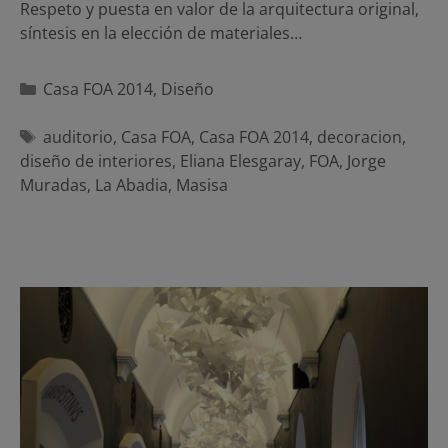
Respeto y puesta en valor de la arquitectura original,
síntesis en la elección de materiales…
Categorías
Casa FOA 2014
,
Diseño
Etiquetas
auditorio
,
Casa FOA
,
Casa FOA 2014
,
decoracion
,
diseño de interiores
,
Eliana Elesgaray
,
FOA
,
Jorge
Muradas
,
La Abadia
,
Masisa