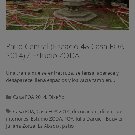
Patio Central (Espacio 48 Casa FOA
2014) / Estudio ZODA
Una trama que se entrecruza, se tensa, aparece y
desaparece, llena espacios y los vacía también…
Categorías
Casa FOA 2014
,
Diseño
Etiquetas
Casa FOA
,
Casa FOA 2014
,
decoracion
,
diseño de
interiores
,
Estudio ZODA
,
FOA
,
Julia Daruich Bouvier
,
Juliana Zorza
,
La Abadia
,
patio