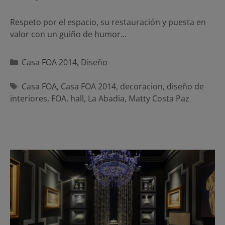
Respeto por el espacio, su restauración y puesta en
valor con un guiño de humor…
Categorías
Casa FOA 2014
,
Diseño
Etiquetas
Casa FOA
,
Casa FOA 2014
,
decoracion
,
diseño de
interiores
,
FOA
,
hall
,
La Abadia
,
Matty Costa Paz