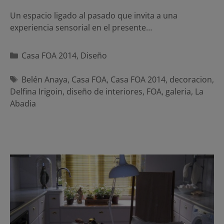
Un espacio ligado al pasado que invita a una
experiencia sensorial en el presente…
Categorías
Casa FOA 2014
,
Diseño
Etiquetas
Belén Anaya
,
Casa FOA
,
Casa FOA 2014
,
decoracion
,
Delfina Irigoin
,
diseño de interiores
,
FOA
,
galeria
,
La
Abadia