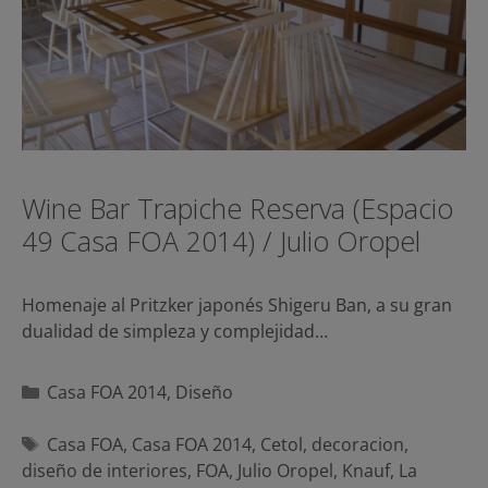
Wine Bar Trapiche Reserva (Espacio
49 Casa FOA 2014) / Julio Oropel
Homenaje al Pritzker japonés Shigeru Ban, a su gran
dualidad de simpleza y complejidad…
Categorías
Casa FOA 2014
,
Diseño
Etiquetas
Casa FOA
,
Casa FOA 2014
,
Cetol
,
decoracion
,
diseño de interiores
,
FOA
,
Julio Oropel
,
Knauf
,
La