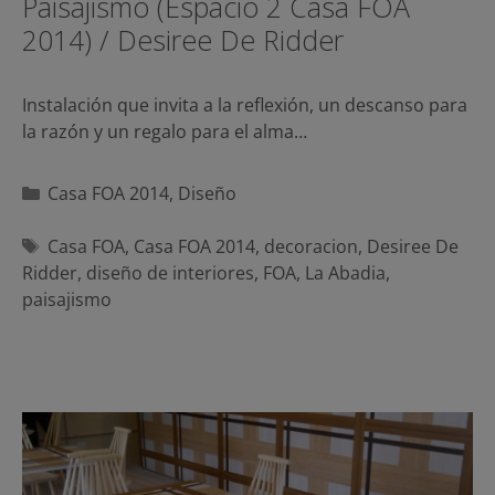
Paisajismo (Espacio 2 Casa FOA
2014) / Desiree De Ridder
Instalación que invita a la reflexión, un descanso para
la razón y un regalo para el alma…
Categorías
Casa FOA 2014
,
Diseño
Etiquetas
Casa FOA
,
Casa FOA 2014
,
decoracion
,
Desiree De
Ridder
,
diseño de interiores
,
FOA
,
La Abadia
,
paisajismo