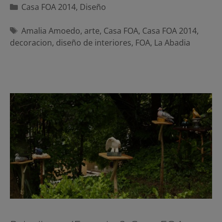
Categorías
Casa FOA 2014
,
Diseño
Etiquetas
Amalia Amoedo
,
arte
,
Casa FOA
,
Casa FOA 2014
,
decoracion
,
diseño de interiores
,
FOA
,
La Abadia