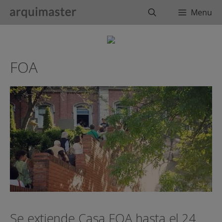
Saltar
Buscar
Menu
al
contenido
FOA
Se extiende Casa FOA hasta el 24