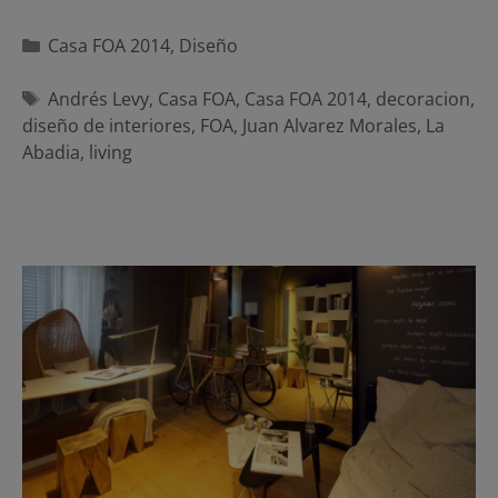
Categorías
Casa FOA 2014
,
Diseño
Etiquetas
Andrés Levy
,
Casa FOA
,
Casa FOA 2014
,
decoracion
,
diseño de interiores
,
FOA
,
Juan Alvarez Morales
,
La
Abadia
,
living