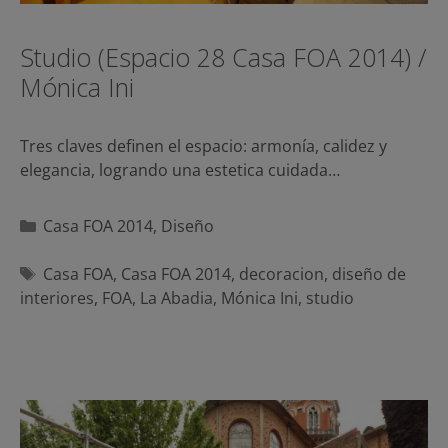
Studio (Espacio 28 Casa FOA 2014) /
Mónica Ini
Tres claves definen el espacio: armonía, calidez y
elegancia, logrando una estetica cuidada…
Categorías
Casa FOA 2014
,
Diseño
Etiquetas
Casa FOA
,
Casa FOA 2014
,
decoracion
,
diseño de
interiores
,
FOA
,
La Abadia
,
Mónica Ini
,
studio