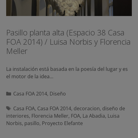
Pasillo planta alta (Espacio 38 Casa
FOA 2014) / Luisa Norbis y Florencia
Meller
La instalación está basada en la poesía del lugar y es
el motor de la idea…
Categorías
Casa FOA 2014
,
Diseño
Etiquetas
Casa FOA
,
Casa FOA 2014
,
decoracion
,
diseño de
interiores
,
Florencia Meller
,
FOA
,
La Abadia
,
Luisa
Norbis
,
pasillo
,
Proyecto Elefante