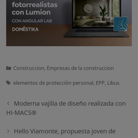
Categorías
Construccion
,
Empresas de la construccion
Etiquetas
elementos de protección personal
,
EPP
,
Libus
Navegación
Moderna vajilla de diseño realizada con
de
HI-MACS®
entradas
Hello Viamonte, propuesta joven de