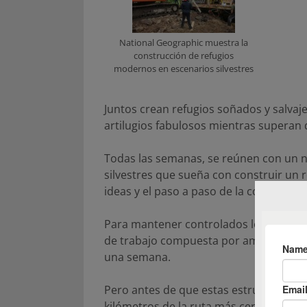
National Geographic muestra la
construcción de refugios
modernos en escenarios silvestres
Juntos crean refugios soñados y salva
artilugios fabulosos mientras superan 
Todas las semanas, se reúnen con un n
silvestres que sueña con construir un 
ideas y el paso a paso de la construcci
Para mantener controlados los costos e
de trabajo compuesta por amigos y fami
una semana.
Pero antes de que estas estructuras co
kilómetros de la ruta más cercana, Pau