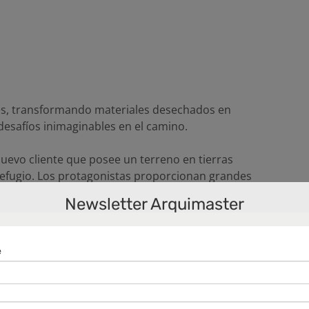
jes, transformando materiales desechados en
desafíos inimaginables en el camino.
uevo cliente que posee un terreno en tierras
refugio. Los protagonistas proporcionan grandes
ón.
Newsletter Arquimaster
l clientes debe proporcionar los materiales, fuerza
lia y estar de acuerdo en realizar todo el trabajo en
bren vida, en terrenos hostiles y generalmente a
l y Tuffy deben buscar la manera de transportar los