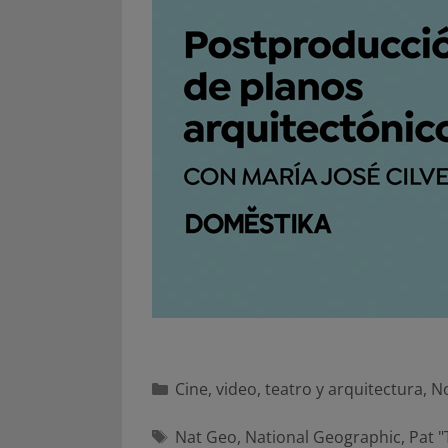
Categorías
Cine, video, teatro y arquitectura
,
N
Etiquetas
Nat Geo
,
National Geographic
,
Pat "