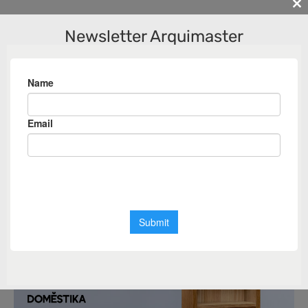
Cl
th
Newsletter Arquimaster
m