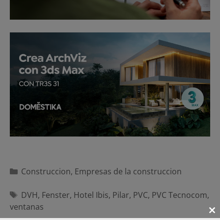
Categorías
Construccion
,
Empresas de la construccion
Etiquetas
DVH
,
Fenster
,
Hotel Ibis
,
Pilar
,
PVC
,
PVC Tecnocom
,
ventanas
Cl