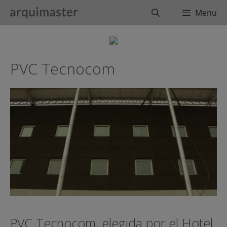
Saltar
Buscar
Menu
al
contenido
PVC Tecnocom
PVC Tecnocom, elegida por el Hotel