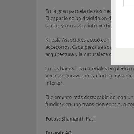
En la gran parcela de dos hectáreas se
El espacio se ha dividido en dos zonas.
diario, y cerrado e introvertido para lo
Khosla Associates actuó con gran modera
accesorios. Cada pieza se adaptó para
arquitectura y la naturaleza del entorn
En los baños los materiales en piedra 
Vero de Duravit con su forma base rect
interior.
El elemento más destacable del conjunto
fundirse en una transición continua con 
Fotos:
Shamanth Patil
Duravit AG