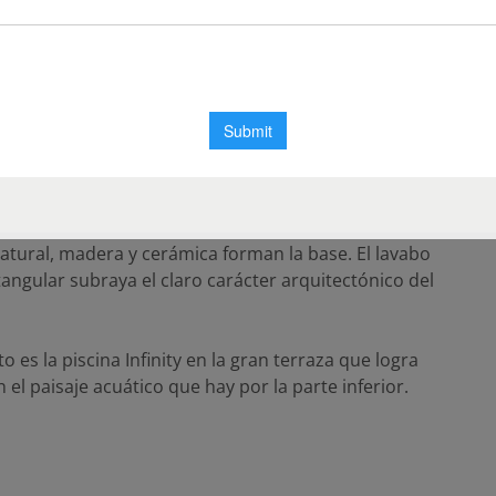
 ha edificado un pabellón de 2100 m2 de una planta.
 Abierto y extrovertido para los espacios de uso
s espacios privados.
ción en la decoración interior, el mobiliario y los
 que armonizara con el concepto general de la
o.
natural, madera y cerámica forman la base. El lavabo
angular subraya el claro carácter arquitectónico del
 es la piscina Infinity en la gran terraza que logra
el paisaje acuático que hay por la parte inferior.