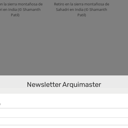
en la sierra montañosa de
Retiro en la sierra montañosa de
ri en India (© Shamanth
Sahadri en India (© Shamanth
Patil)
Patil)
Newsletter Arquimaster
hos punteros con sede en Bangalore, India. Este
dible, que combina la arquitectura de estilo tropical
s materiales y los conceptos locales de forma actual,
últimos 20 años más de 25 galardones nacionales e