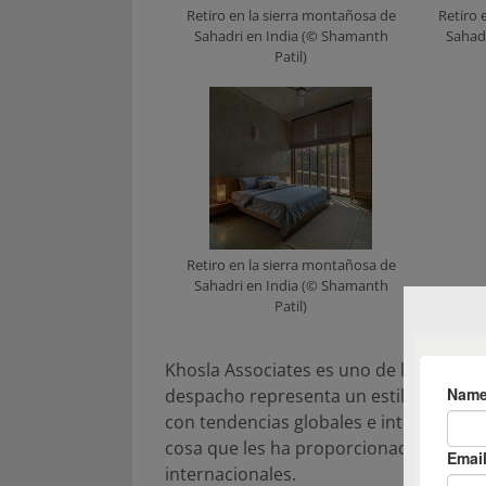
Retiro en la sierra montañosa de
Retiro 
Sahadri en India (© Shamanth
Sahad
Patil)
Retiro en la sierra montañosa de
Sahadri en India (© Shamanth
Patil)
Khosla Associates es uno de los despac
despacho representa un estilo inconfun
con tendencias globales e interpreta lo
cosa que les ha proporcionado en los 
internacionales.