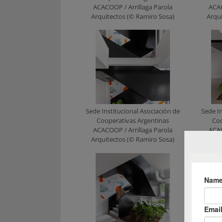
ACACOOP / Arrillaga Parola
ACAC
Arquitectos (© Ramiro Sosa)
Arqu
Sede Institucional Asociación de
Sede In
Cooperativas Argentinas
Coo
ACACOOP / Arrillaga Parola
ACAC
Arquitectos (© Ramiro Sosa)
Arqu