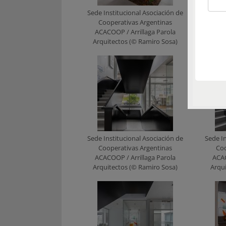
Sede Institucional Asociación de
Sede In
Cooperativas Argentinas
Coo
ACACOOP / Arrillaga Parola
ACAC
Arquitectos (© Ramiro Sosa)
Arqu
Sede Institucional Asociación de
Sede In
Cooperativas Argentinas
Coo
ACACOOP / Arrillaga Parola
ACAC
Arquitectos (© Ramiro Sosa)
Arqu