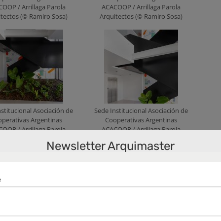
OOP / Arrillaga Parola
ACACOOP / Arrillaga Parola
itectos (© Ramiro Sosa)
Arquitectos (© Ramiro Sosa)
stitucional Asociación de
Sede Institucional Asociación de
perativas Argentinas
Cooperativas Argentinas
OOP / Arrillaga Parola
ACACOOP / Arrillaga Parola
itectos (© Ramiro Sosa)
Arquitectos (© Ramiro Sosa)
Newsletter Arquimaster