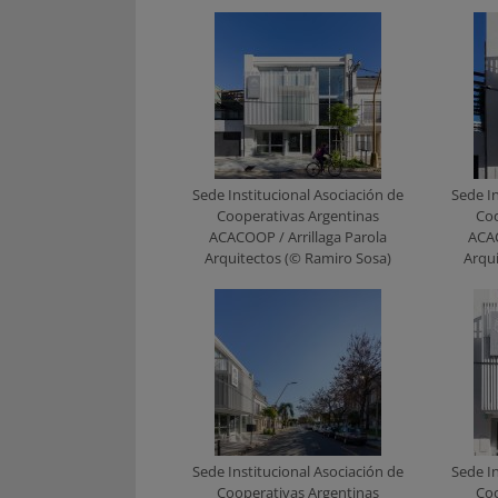
Sede Institucional Asociación de
Sede In
Cooperativas Argentinas
Coo
ACACOOP / Arrillaga Parola
ACAC
Arquitectos (© Ramiro Sosa)
Arqu
Sede Institucional Asociación de
Sede In
Cooperativas Argentinas
Coo