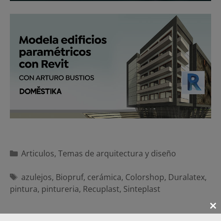
Categorías
Articulos
,
Temas de arquitectura y diseño
Etiquetas
azulejos
,
Biopruf
,
cerámica
,
Colorshop
,
Duralatex
,
pintura
,
pintureria
,
Recuplast
,
Sinteplast
Cl
Navegación