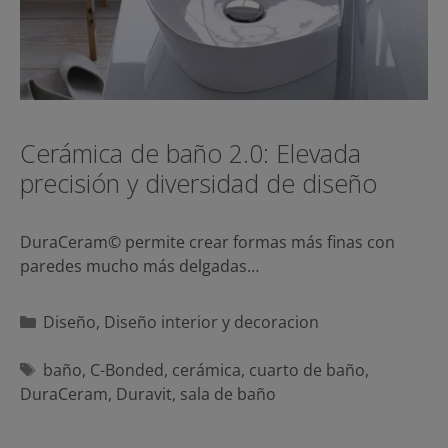
Cerámica de baño 2.0: Elevada
precisión y diversidad de diseño
DuraCeram© permite crear formas más finas con
paredes mucho más delgadas…
Categorías
Diseño
,
Diseño interior y decoracion
Etiquetas
baño
,
C-Bonded
,
cerámica
,
cuarto de baño
,
DuraCeram
,
Duravit
,
sala de baño