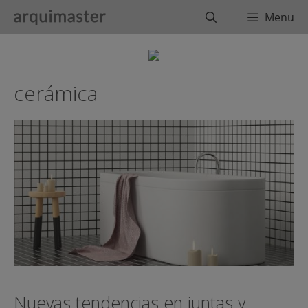
Saltar
Buscar
Menu
al
contenido
cerámica
Nuevas tendencias en juntas y