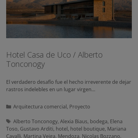
Hotel Casa de Uco / Alberto
Tonconogy
El verdadero desafío fue el hecho irreverente de dejar
rastros indelebles en un lugar virgen…
Categorías
Arquitectura comercial
,
Proyecto
Etiquetas
Alberto Tonconogy
,
Alexia Biaus
,
bodega
,
Elena
Toso
,
Gustavo Arditi
,
hotel
,
hotel boutique
,
Mariana
Cavalli
,
Martina Veiga
,
Mendoza
,
Nicolas Bozzano
,