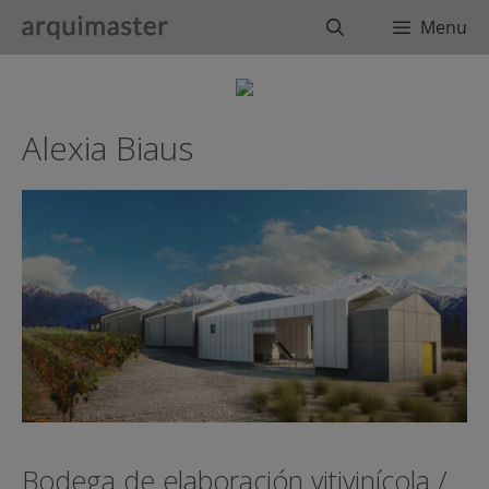
Saltar
Buscar
Menu
al
contenido
Alexia Biaus
Bodega de elaboración vitivinícola /