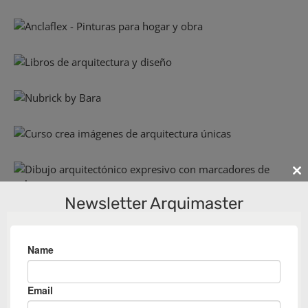
Cl
th
Newsletter Arquimaster
m