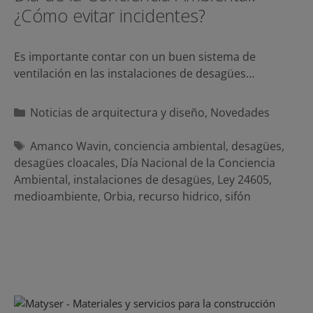
¿Cómo evitar incidentes?
Es importante contar con un buen sistema de
ventilación en las instalaciones de desagües…
Categorías
Noticias de arquitectura y diseño
,
Novedades
Etiquetas
Amanco Wavin
,
conciencia ambiental
,
desagües
,
desagües cloacales
,
Día Nacional de la Conciencia
Ambiental
,
instalaciones de desagües
,
Ley 24605
,
medioambiente
,
Orbia
,
recurso hidrico
,
sifón