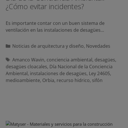
¿Cómo evitar incidentes?
Es importante contar con un buen sistema de
ventilación en las instalaciones de desagües…
Categorías
Noticias de arquitectura y diseño
,
Novedades
Etiquetas
Amanco Wavin
,
conciencia ambiental
,
desagües
,
desagües cloacales
,
Día Nacional de la Conciencia
Ambiental
,
instalaciones de desagües
,
Ley 24605
,
medioambiente
,
Orbia
,
recurso hidrico
,
sifón