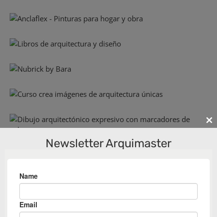
Cl
th
Newsletter Arquimaster
m