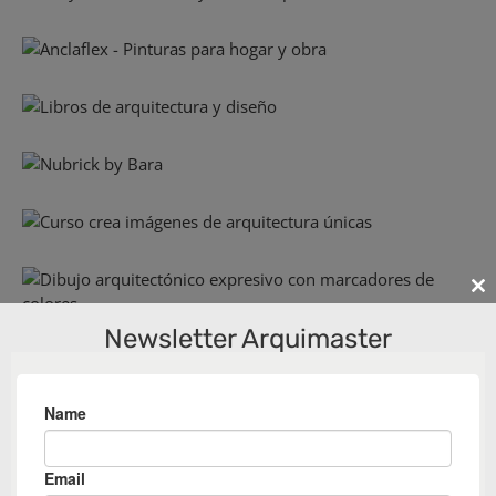
Cl
th
Newsletter Arquimaster
m