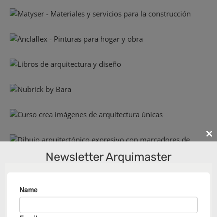
Cl
th
Newsletter Arquimaster
m