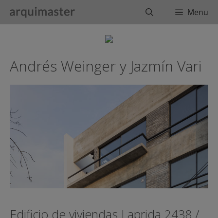
Saltar
Buscar
Menu
al
contenido
Andrés Weinger y Jazmín Vari
Edificio de viviendas Laprida 2438 /