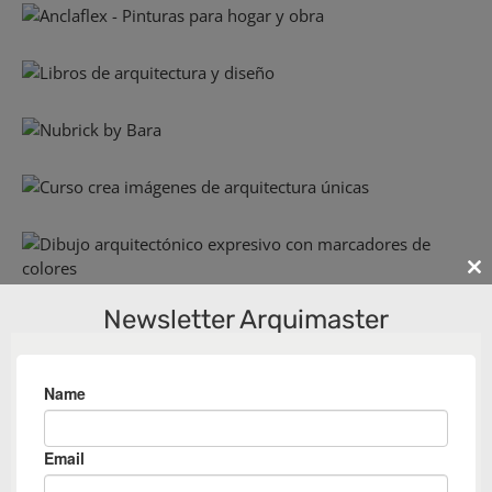
Cl
th
Newsletter Arquimaster
m