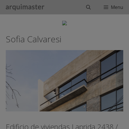
Saltar
Buscar
Menu
al
contenido
Sofia Calvaresi
Edificio de viviendas Laprida 2438 /