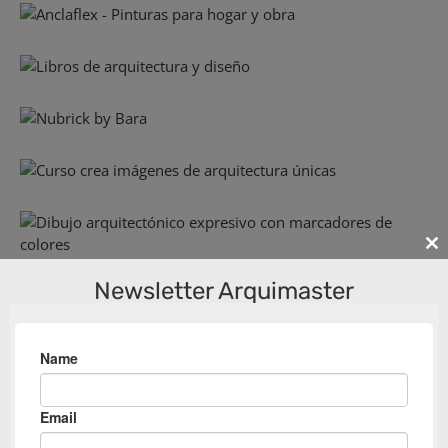
Cl
th
Newsletter Arquimaster
m