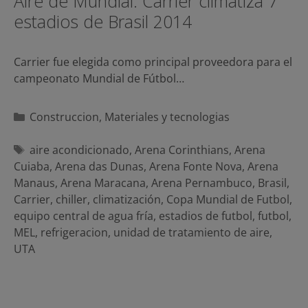
Aire de Mundial: Carrier climatiza 7
estadios de Brasil 2014
Carrier fue elegida como principal proveedora para el
campeonato Mundial de Fútbol…
Categorías
Construccion
,
Materiales y tecnologias
Etiquetas
aire acondicionado
,
Arena Corinthians
,
Arena
Cuiaba
,
Arena das Dunas
,
Arena Fonte Nova
,
Arena
Manaus
,
Arena Maracana
,
Arena Pernambuco
,
Brasil
,
Carrier
,
chiller
,
climatización
,
Copa Mundial de Futbol
,
equipo central de agua fría
,
estadios de futbol
,
futbol
,
MEL
,
refrigeracion
,
unidad de tratamiento de aire
,
UTA