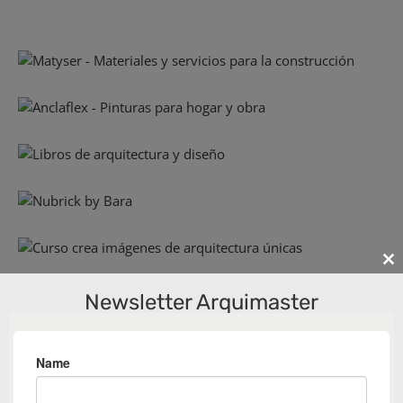
Cl
th
Newsletter Arquimaster
m