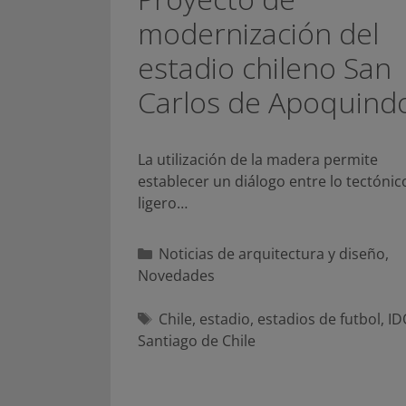
modernización del
estadio chileno San
Carlos de Apoquind
La utilización de la madera permite
establecer un diálogo entre lo tectónico
ligero…
Categorías
Noticias de arquitectura y diseño
,
Novedades
Etiquetas
Chile
,
estadio
,
estadios de futbol
,
I
Santiago de Chile