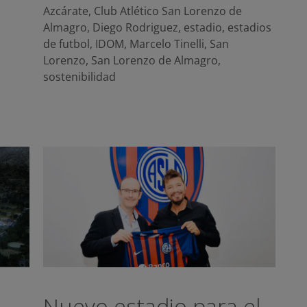
Azcárate
,
Club Atlético San Lorenzo de
Almagro
,
Diego Rodriguez
,
estadio
,
estadios
de futbol
,
IDOM
,
Marcelo Tinelli
,
San
Lorenzo
,
San Lorenzo de Almagro
,
sostenibilidad
Nuevo estadio para el