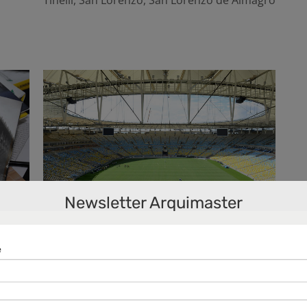
Tinelli
,
San Lorenzo
,
San Lorenzo de Almagro
Newsletter Arquimaster
ón
El Maracaná, un
Estadio Inteligente con
64 años de tradición