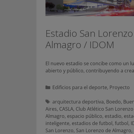
Estadio San Lorenzo
Almagro / IDOM
El nuevo estadio se concibe como un l
abierto y público, contribuyendo a cre
Categorías
Edificios para el deporte
,
Proyecto
Etiquetas
arquitectura deportiva
,
Boedo
,
Bue
Aires
,
CASLA
,
Club Atlético San Lorenzo
Almagro
,
espacio público
,
estadio
,
esta
inteligente
,
estadios de futbol
,
futbol
,
I
San Lorenzo
,
San Lorenzo de Almagro
,