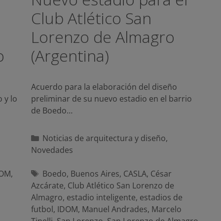
Club Atlético San
Lorenzo de Almagro
o
(Argentina)
Acuerdo para la elaboración del diseño
 y lo
preliminar de su nuevo estadio en el barrio
de Boedo…
Categorías
Noticias de arquitectura y diseño
,
Novedades
Etiquetas
DOM
,
Boedo
,
Buenos Aires
,
CASLA
,
César
Azcárate
,
Club Atlético San Lorenzo de
Almagro
,
estadio inteligente
,
estadios de
futbol
,
IDOM
,
Manuel Andrades
,
Marcelo