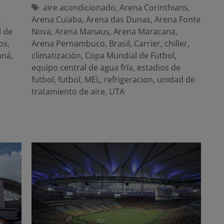
Etiquetas
aire acondicionado
,
Arena Corinthians
,
,
Arena Cuiaba
,
Arena das Dunas
,
Arena Fonte
 de
Nova
,
Arena Manaus
,
Arena Maracana
,
os
,
Arena Pernambuco
,
Brasil
,
Carrier
,
chiller
,
aná
,
climatización
,
Copa Mundial de Futbol
,
equipo central de agua fría
,
estadios de
futbol
,
futbol
,
MEL
,
refrigeracion
,
unidad de
tratamiento de aire
,
UTA