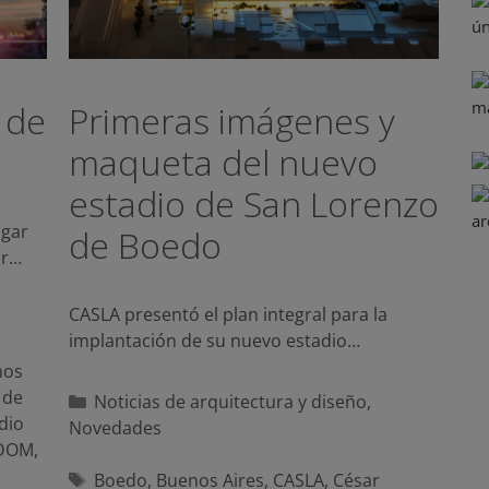
 de
Primeras imágenes y
maqueta del nuevo
estadio de San Lorenzo
ugar
de Boedo
ar…
CASLA presentó el plan integral para la
implantación de su nuevo estadio…
nos
 de
Categorías
Noticias de arquitectura y diseño
,
dio
Novedades
DOM
,
Etiquetas
Boedo
,
Buenos Aires
,
CASLA
,
César