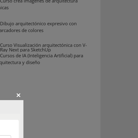
Close
this
module