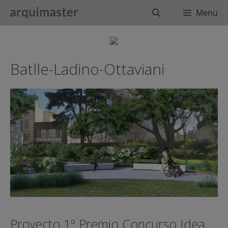
Saltar
Buscar
Menu
al
contenido
Batlle-Ladino-Ottaviani
Proyecto 1º Premio Concurso Idea