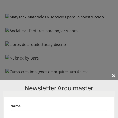
Cl
th
Newsletter Arquimaster
m