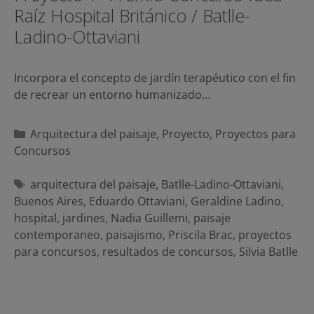
Raíz Hospital Británico / Batlle-
Ladino-Ottaviani
Incorpora el concepto de jardín terapéutico con el fin
de recrear un entorno humanizado…
Categorías
Arquitectura del paisaje
,
Proyecto
,
Proyectos para
Concursos
Etiquetas
arquitectura del paisaje
,
Batlle-Ladino-Ottaviani
,
Buenos Aires
,
Eduardo Ottaviani
,
Geraldine Ladino
,
hospital
,
jardines
,
Nadia Guillemi
,
paisaje
contemporaneo
,
paisajismo
,
Priscila Brac
,
proyectos
para concursos
,
resultados de concursos
,
Silvia Batlle