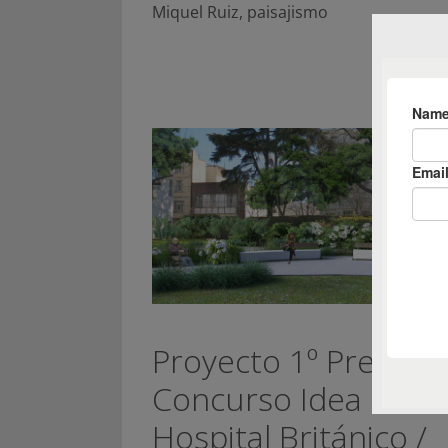
Miquel Ruiz
,
paisajismo
Proyecto 1º Premio
Concurso Idea Raíz
Hospital Británico /