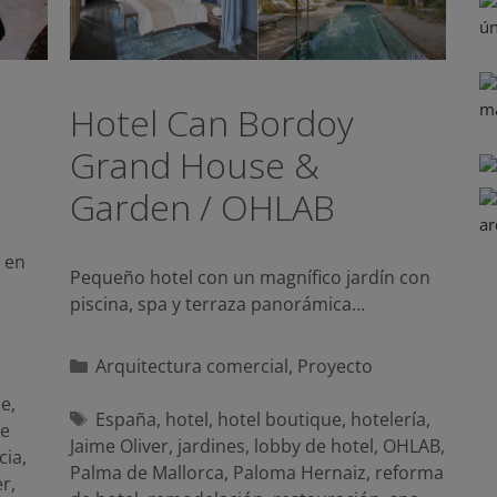
/
Hotel Can Bordoy
Grand House &
Garden / OHLAB
 en
Pequeño hotel con un magnífico jardín con
piscina, spa y terraza panorámica…
Categorías
Arquitectura comercial
,
Proyecto
je
,
Etiquetas
España
,
hotel
,
hotel boutique
,
hotelería
,
de
Jaime Oliver
,
jardines
,
lobby de hotel
,
OHLAB
,
cia
,
Palma de Mallorca
,
Paloma Hernaiz
,
reforma
er
,