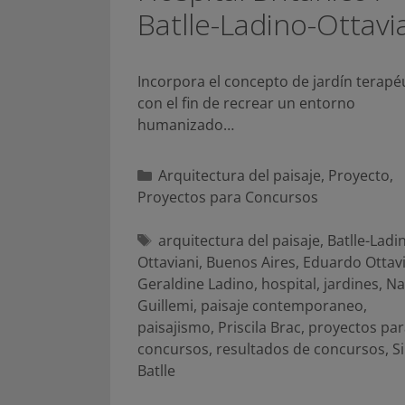
Batlle-Ladino-Ottavi
Incorpora el concepto de jardín terapé
con el fin de recrear un entorno
humanizado…
Categorías
Arquitectura del paisaje
,
Proyecto
,
Proyectos para Concursos
Etiquetas
arquitectura del paisaje
,
Batlle-Ladi
Ottaviani
,
Buenos Aires
,
Eduardo Ottavi
Geraldine Ladino
,
hospital
,
jardines
,
Na
Guillemi
,
paisaje contemporaneo
,
paisajismo
,
Priscila Brac
,
proyectos par
concursos
,
resultados de concursos
,
Si
Batlle