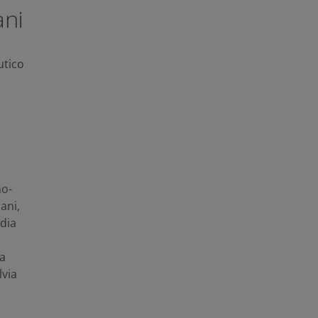
ani
utico
no-
ani
,
dia
a
lvia