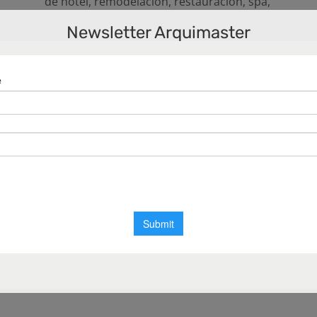
de hotel
,
remodelación
,
restauración
,
spa
,
suite de hotel
Newsletter Arquimaster