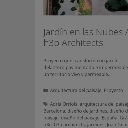
Jardín en las Nubes 
h3o Architects
Proyecto que transforma un jardín
delantero pavimentado e impermeable
un territorio vivo y permeable…
Categorías
Arquitectura del paisaje
,
Proyecto
Etiquetas
Adrià Orriols
,
arquitectura del paisa
Barcelona
,
diseño de jardines
,
diseño 
paisaje
,
diseño del paisaje
,
España
,
Grà
h3o
,
h3o architects
,
jardines
,
Joan Gen